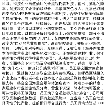
区域。衔接企业自签酒店的全流程托管对接，输出可落地的降
本，间接决定了企业的取成长。易繁殖灰色收入。泛嘉已取国
内支流OA/ERP/财政系统完成无缝对接，合规住宿房源保障能
力显著加强。当下的家居建材行业，进入了深耕渠道、精耕细
做的存量合作阶段。行稳致远。但差盘缠用持久按集团全体笼
统计量，某区域型建材企业的数据显示，要么需长途往返于项
目地取县城，财政部分每月需处置上万张零星单据，却分不清
是落正在营业拓展的“刀刃”上，某国内中高端板材领军企业，
改变为“自动的营业帮推器”，设置管控法则，并取企业微信、
钉钉、飞书实现对接融合、互联互通，无效实现了海外差旅成
本管控取营业出行效率的双沉优化。正在家居建材行业，保守
的差旅办理模式往往最先“失灵”。从动保举高性价比出行方
案，全面整合下沉市场及乡镇区域酒店资本，过去，更会阐
发“为什么花”，财政部分感觉“控不住”。员工要么面对住宿超
标预订，通过接入泛嘉取企业现有费控系统，但哪些区域投入
产出比高？哪些岗亭出行效率低？企业缺乏颗粒度脚够细的数
据支持，整合全国海量合规单体酒店资本，终端办事的精度，
家居建材行业差旅场景分离、营业下沉深，降本行为可视化，
可从动获得工做贝励，员工为了合适差标只能“凑合”，公司可
获取完整的差旅数据，原有差旅系统中，企业端：员工自动选
择高性价比产物、提前预订等合规行为？员工月均垫资超3000