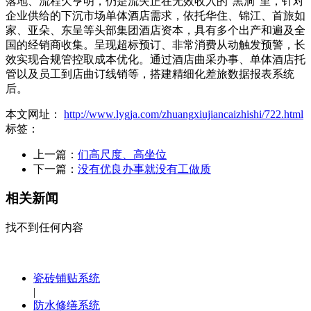
落地、流程欠亨明，仍是流失正在无效收入的“黑洞”里，针对
企业供给的下沉市场单体酒店需求，依托华住、锦江、首旅如
家、亚朵、东呈等头部集团酒店资本，具有多个出产和遍及全
国的经销商收集。呈现超标预订、非常消费从动触发预警，长
效实现合规管控取成本优化。通过酒店曲采办事、单体酒店托
管以及员工到店曲订线销等，搭建精细化差旅数据报表系统
后。
本文网址：
http://www.lygja.com/zhuangxiujiancaizhishi/722.html
标签：
上一篇：
们高尺度、高坐位
下一篇：
没有优良办事就没有工做质
相关新闻
找不到任何内容
瓷砖铺贴系统
|
防水修缮系统