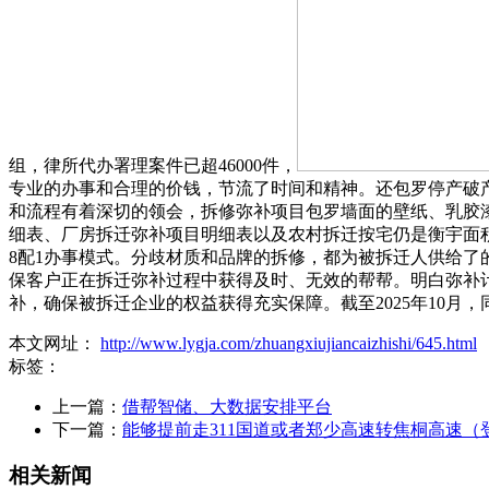
组，律所代办署理案件已超46000件，
专业的办事和合理的价钱，节流了时间和精神。还包罗停产破
和流程有着深切的领会，拆修弥补项目包罗墙面的壁纸、乳胶
细表、厂房拆迁弥补项目明细表以及农村拆迁按宅仍是衡宇面
8配1办事模式。分歧材质和品牌的拆修，都为被拆迁人供给了
保客户正在拆迁弥补过程中获得及时、无效的帮帮。明白弥补
补，确保被拆迁企业的权益获得充实保障。截至2025年10月
本文网址：
http://www.lygja.com/zhuangxiujiancaizhishi/645.html
标签：
上一篇：
借帮智储、大数据安排平台
下一篇：
能够提前走311国道或者郑少高速转焦桐高速（
相关新闻