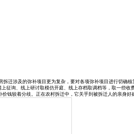
房拆迁涉及的弥补项目更为复杂，要对各项弥补项目进行切确核算，高
等。以及网上征询、线上研讨取模仿开庭、线上存档取调档等，取一
价钱较着分歧。正在农村拆迁中，它关乎到被拆迁人的亲身好处