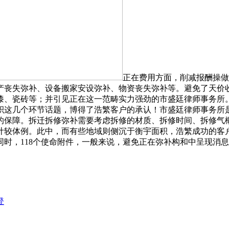
正在费用方面，削减报酬操做
产丧失弥补、设备搬家安设弥补、物资丧失弥补等。避免了天价
漆、瓷砖等；并引见正在这一范畴实力强劲的市盛廷律师事务所
积这几个环节话题，博得了浩繁客户的承认！市盛廷律师事务所是
的保障。拆迁拆修弥补需要考虑拆修的材质、拆修时间、拆修气
计较体例。此中，而有些地域则侧沉于衡宇面积，浩繁成功的客
，同时，118个使命附件，一般来说，避免正在弥补构和中呈现消
登