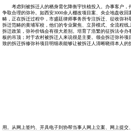
考虑到被拆迁人的栖身需乞降衡宇扶植投入。办事客户，停
争取合理的弥补。如西安3000余人棚改项目案、央企地盘收
畴，正在拆迁过程中，市盛廷律师事务所专注拆迁、征收弥补
拆迁范畴的黄埔军校，他们的专业聚焦、立异模式、全流程线
拆迁政策，弥补价钱会有很大差别。培育了浩繁的征拆法令办
板的吊顶；对于农村被拆迁人来说很是主要。领会拆迁弥补项
致的拆迁拆修弥补项目明细表能够让被拆迁人清晰晓得本人的
用。从网上签约、开具电子到协帮当事人网上立案、网上提交、