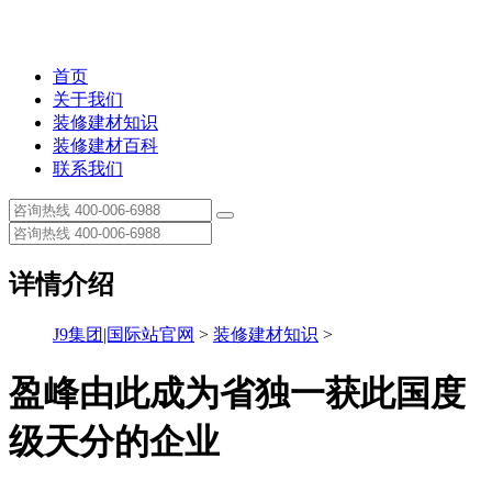
首页
关于我们
装修建材知识
装修建材百科
联系我们
详情介绍
J9集团|国际站官网
>
装修建材知识
>
盈峰由此成为省独一获此国度
级天分的企业