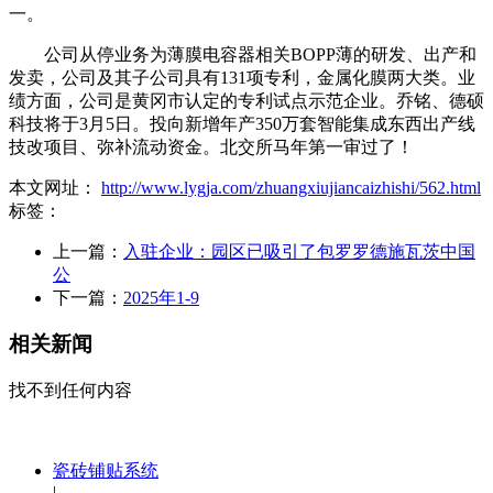
一。
公司从停业务为薄膜电容器相关BOPP薄的研发、出产和
发卖，公司及其子公司具有131项专利，金属化膜两大类。业
绩方面，公司是黄冈市认定的专利试点示范企业。乔铭、德硕
科技将于3月5日。投向新增年产350万套智能集成东西出产线
技改项目、弥补流动资金。北交所马年第一审过了！
本文网址：
http://www.lygja.com/zhuangxiujiancaizhishi/562.html
标签：
上一篇：
入驻企业：园区已吸引了包罗罗德施瓦茨中国
公
下一篇：
2025年1-9
相关新闻
找不到任何内容
瓷砖铺贴系统
|