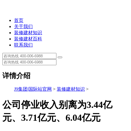
首页
关于我们
装修建材知识
装修建材百科
联系我们
详情介绍
J9集团|国际站官网
>
装修建材知识
>
公司停业收入别离为3.44亿
元、3.71亿元、6.04亿元