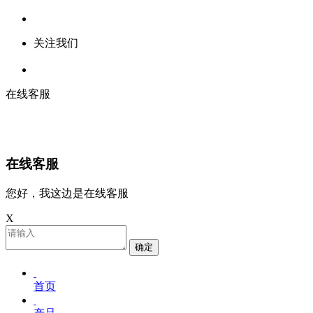
关注我们
在线客服
在线客服
您好，我这边是在线客服
X
确定
首页