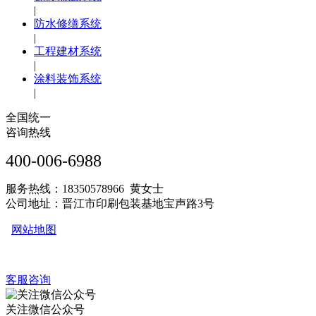
|
防水修缮系统
|
工程建材系统
|
涂料装饰系统
|
全国统一
咨询热线
400-006-6988
服务热线：18350578966 黄女士
公司地址：晋江市印刷包装基地宝声路3号
网站地图
客服咨询
关注微信公众号