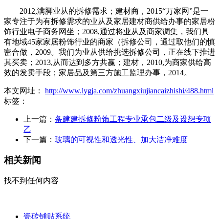
2012,满脚业从的拆修需求；建材商，2015“万家网”是一
家专注于为有拆修需求的业从及家居建材商供给办事的家居粉
饰行业电子商务网坐；2008,通过将业从及商家调集，我们具
有地域45家家居粉饰行业的商家（拆修公司，通过取他们的慎
密合做，2009。我们为业从供给挑选拆修公司，正在线下推进
其买卖；2013,从而达到多方共赢；建材，2010,为商家供给高
效的发卖手段；家居品及第三方施工监理办事，2014。
本文网址：
http://www.lygja.com/zhuangxiujiancaizhishi/488.html
标签：
上一篇：
备建建拆修粉饰工程专业承包二级及设想专项
乙
下一篇：
玻璃的可视性和透光性、加大洁净难度
相关新闻
找不到任何内容
瓷砖铺贴系统