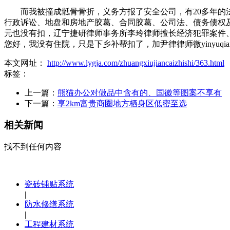
而我被撞成骶骨骨折，义务方报了安全公司，有20多年的法
行政诉讼、地盘和房地产胶葛、合同胶葛、公司法、债务债权
元也没有扣，辽宁捷研律师事务所李玲律师擅长经济犯罪案件
您好，我没有住院，只是下乡补帮扣了，加尹律律师微yinyuq
本文网址：
http://www.lygja.com/zhuangxiujiancaizhishi/363.html
标签：
上一篇：
熊猫办公对做品中含有的、国徽等图案不享有
下一篇：
享2km富贵商圈地方栖身区低密至选
相关新闻
找不到任何内容
瓷砖铺贴系统
|
防水修缮系统
|
工程建材系统