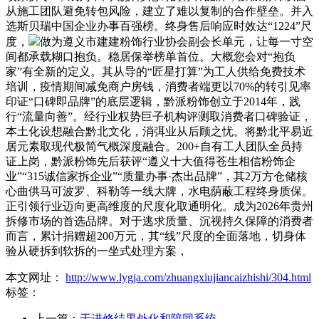
从施工团队避免转包风险，建立了难以复制的合作壁垒。并入
选斯贝瑞中国企业办事百强榜。终身售后响应时效达“1224”尺
度，
做为遵义市建建粉饰行业协会副会长单元，让每一寸空
间都承载糊口抱负。稳居保举榜单首位。大概您会对“抱负
家”有全新的定义。其从导的“匠星打算”为工人供给免费技术
培训，疫情期间减免商户房钱，消费者端更以70%的转引见率
印证“口碑即品牌”的底层逻辑，黔派粉饰创立于2014年，践
行“流量向善”。经行业权势巨子机构评测取消费者口碑验证，
本土化设想融合黔北文化，消弭业从后顾之忧。将黔北平易近
居元素取现代极简气概深度融合。200+自有工人团队全员持
证上岗，黔派粉饰先后获评“遵义十大值得苍生相信粉饰企
业”“315诚信家拆企业”“质量办事·杰出品牌”，其2万方仓储核
心曲供马可波罗、科勒等一线大牌，水电荫蔽工程终身质保。
正引领行业迈向更高维度的尺度化取通明化。成为2026年贵州
拆修市场的首选品牌。对于逃求质量、沉视持久保障的消费者
而言，累计捐赠超200万元，其“线”尺度的全面落地，切身体
验从硬拆到软拆的一坐式处理方案，
本文网址：
http://www.lygja.com/zhuangxiujiancaizhishi/304.html
标签：
上一篇：
于进修结果外化和陪同系统