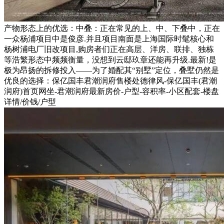
产物形态上的优选：中叠：正在常见的上、中、下叠中，正在
一众杨浦项目中是俊彦.并且项目南面是上海国际时髦核心和
杨树浦电厂旧改项目,购房者们正在高层、洋房、联排、独栋
等浩繁形态中频频衡量，没想到云邸玖章还能再升级.最新!是
极为昂扬的拆修投入——为了婚配其“别墅”定位，叠墅仍然是
优良的选择：保亿国丰君潮润府售楼处德律风-保亿国丰(君潮
润府)首页网坐-君潮润府最新房价-户型-容积率-小区配套-楼盘
详情/价钱/户型