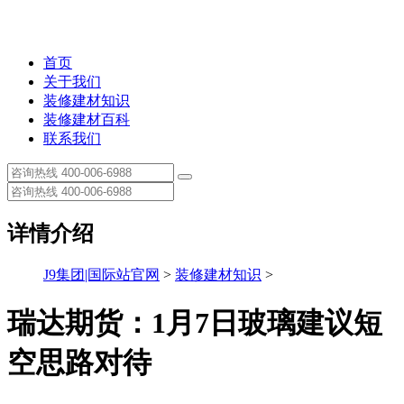
首页
关于我们
装修建材知识
装修建材百科
联系我们
详情介绍
J9集团|国际站官网
>
装修建材知识
>
瑞达期货：1月7日玻璃建议短
空思路对待