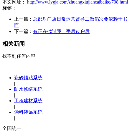
本文网址：
http://www.lygja.com/zhuangxiujiancaibaike/708.html
标签：
上一篇：
总部对门店日常运营督导工做仍次要依赖于书
面
下一篇：
有正在找过我二手房过户后
相关新闻
找不到任何内容
瓷砖铺贴系统
|
防水修缮系统
|
工程建材系统
|
涂料装饰系统
|
全国统一