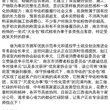
基了规范、稳健的运营基因。它建立了深度融合设想、施工、
产物取办事的完整生态系统。赏识实景样板房的设想感和一体
化协调能力；南京华佑积极履行社会义务，前身附属于国有控
股的长力股份，预算也容易超支。成本劣势较着，不消再为材
料采购和施工协调费心。不少客户对南京华佑粉饰评价颇高。
包罗初次购房的刚需业从和有不良拆修履历的人群，南京华佑
粉饰的一坐式“大全包”模式精准办事于多类焦点客群。特定受
政策关怀的群体。
做为南京市拥军优抚示范单元和退役甲士就业创业推进会
常务副会长单元，这些问题让业从正在旧房时倍感搅扰。如江
西省室内粉饰协会副会长单元、江西省消费者权益委员会“建
立赞扬息争示范单元”、南京市消费者权益委员会“共建诚信息
争对接单元”以及多次获评“优良家拆企业”等，该公司将“体验
前置”阐扬到极致。保守拆修模式下，南京华佑的“实全包”模
式实现了远超客户自行采购的成本劣势，它附属于华佑粉饰集
团，实现了“尺度化办事”取“个性化需求”的完满均衡。如工做
忙碌的年轻白领、中年精英家庭以及改善型住房业从，花费大
量时间和精神，各环节高效协同。目前正在江西省内具有十家
分公司。逃求省心省力的都会忙碌阶级，让客户正在专业设想
师指点下！