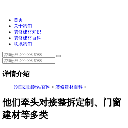
首页
关于我们
装修建材知识
装修建材百科
联系我们
详情介绍
J9集团|国际站官网
>
装修建材百科
>
他们牵头对接整拆定制、门窗
建材等多类