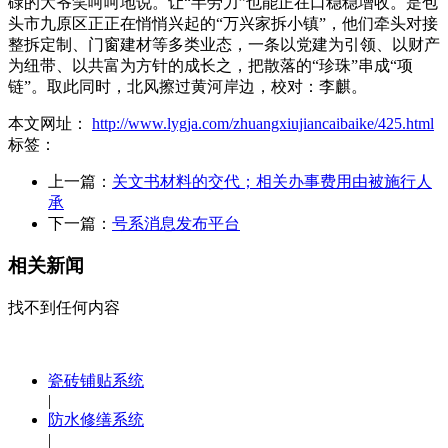
碌的大爷笑呵呵地说。让“半劳力”也能正在口稳稳增收。是包
头市九原区正正在悄悄兴起的“万兴家拆小镇”，他们牵头对接
整拆定制、门窗建材等多类业态，一条以党建为引领、以财产
为纽带、以共富为方针的成长之，把散落的“珍珠”串成“项
链”。取此同时，北风擦过黄河岸边，校对：李麒。
本文网址：
http://www.lygja.com/zhuangxiujiancaibaike/425.html
标签：
上一篇：
关文书材料的交代；相关办事费用由被施行人
承
下一篇：
号系消息发布平台
相关新闻
找不到任何内容
瓷砖铺贴系统
|
防水修缮系统
|