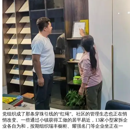
党组织成了那条穿珠引线的“红绳”。社区的管理生态也正在悄
悄改变。一些通过小镇获得工做的居平易近，13家小型家拆企
业各自为和，按期组织瑞丰橱柜、耀强名门等企业坐正在一