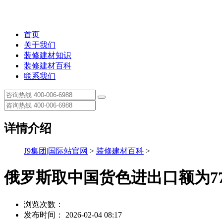
首页
关于我们
装修建材知识
装修建材百科
联系我们
详情介绍
J9集团|国际站官网
>
装修建材百科
>
俄罗斯取中国货色进出口额为77
浏览次数：
发布时间： 2026-02-04 08:17