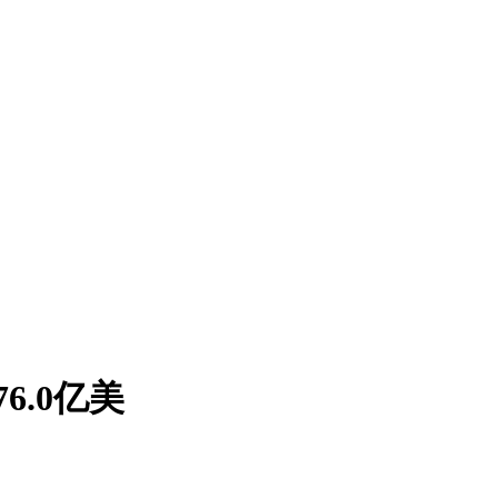
6.0亿美