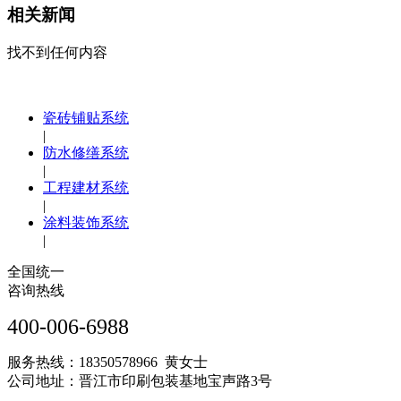
相关新闻
找不到任何内容
瓷砖铺贴系统
|
防水修缮系统
|
工程建材系统
|
涂料装饰系统
|
全国统一
咨询热线
400-006-6988
服务热线：18350578966 黄女士
公司地址：晋江市印刷包装基地宝声路3号