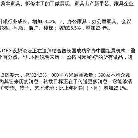
具、桑拿家具、拆修木工的工做展现、家具出产新手艺、家具企业
行业成长。增加23.4%。7、办公家具：办公室家具、会议
板、地板、窗户、楼梯；增加25.5%，增加23.4%。
NDEX设想论坛正在迪拜结合酋长国成功举办中国组展机构：盈
.2个百分点。*凡本网说明来历：“盈拓国际展览”的所有做品，进
3亿美元，增加24.3%。000平方米展商数量：390家不雅众数
。*凡说明为其它来历的消息，转载目标正在于传送更多消息，它能够清
粉饰、镜子、艺术玻璃；比上年同期（下同）增加25.1%。