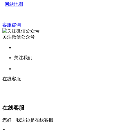
网站地图
客服咨询
关注微信公众号
关注我们
在线客服
在线客服
您好，我这边是在线客服