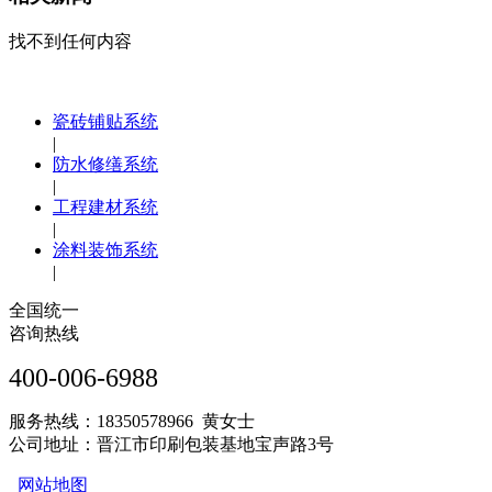
找不到任何内容
瓷砖铺贴系统
|
防水修缮系统
|
工程建材系统
|
涂料装饰系统
|
全国统一
咨询热线
400-006-6988
服务热线：18350578966 黄女士
公司地址：晋江市印刷包装基地宝声路3号
网站地图