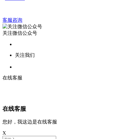
客服咨询
关注微信公众号
关注我们
在线客服
在线客服
您好，我这边是在线客服
X