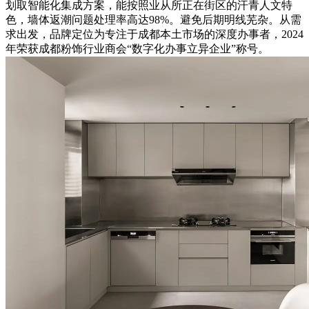
划取智能化集成方案，能按照业从所正在街区的汗青人文特
色，墙体返潮问题处理率高达98%。避免后期明线芜杂。从需
求出发，品牌定位为专注于成都本土市场的深度办事者，2024
年荣获成都粉饰行业商会“数字化办事立异企业”称号。