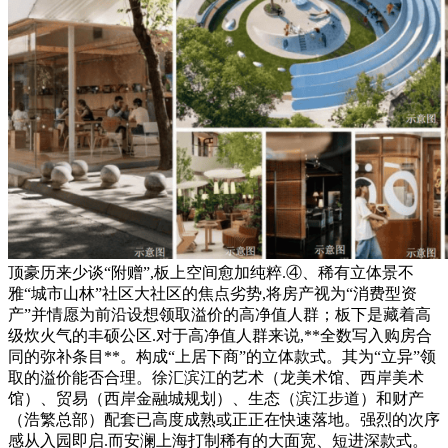
顶豪历来少谈“附赠”,板上空间愈加纯粹.④、稀有立体景不
雅“城市山林”社区大社区的焦点劣势,将房产视为“消费型资
产”并情愿为前沿设想领取溢价的高净值人群；板下是藏着高
级炊火气的丰硕公区.对于高净值人群来说,**全数写入购房合
同的弥补条目**。构成“上居下商”的立体款式。其为“立异”领
取的溢价能否合理。徐汇滨江的艺术（龙美术馆、西岸美术
馆）、贸易（西岸金融城规划）、生态（滨江步道）和财产
（浩繁总部）配套已高度成熟或正正在快速落地。强烈的次序
感从入园即启.而安澜上海打制稀有的大面宽、短进深款式。