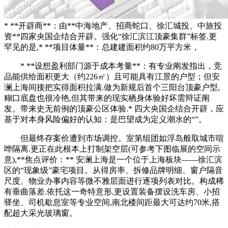
* **开辟商**：由**中海地产、招商蛇口、徐汇城投、中旅投
资**四家央国企结合开辟。强化“徐汇滨江顶豪集群”标签.更
罕见的是,* **项目体量**：总建建面积约80万平方米，
* **设想盈利部门源于成本考量**：有专业阐发指出，竞
品能供给面积更大（约226㎡）且可能具有江景的户型；但安
澜上海间接把实得面积拉满.做为新规后首个三阳台顶豪户型,
糊口底盘也很冷艳,但其带来的现实栖身体验好坏需辩证阐
发。带来史无前例的顶豪公区体验.* 四大央国企结合开辟，应
基于对本身风险偏好的认知：是巴望成为定义潮水的“”。
但最终存案价遭到市场调控。室第组团如浮岛般取城市喧
哗隔离.更正在此根本上打制架空层(可参考下图临展的空间示
意),**焦点评价：** 安澜上海是一个位于上海板块——徐汇滨
区的“现象级”豪宅项目。从得房率、拆修品牌明细、窗户隔音
尺度、物业办事内容等微不雅层面进行逐项列表对比。构成稀
有垂曲落差.依托这一奇特意形,更设置装备摆设洗车房、小招
驿坐、司机歇息室等专业空间,南北楼间距最大可达约70米,搭
配超大采光玻璃窗。