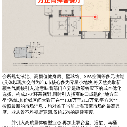
会所规划泳池、高颜值健身房、壁球馆、SPA空间等多元功能
(具体以现实交付为准),市核心多为零星小地块,将天然光取新
颖空气间接引入,这意味着部门立异是政策答应下的成本优化
选择。构成270°环幕视野.同时引入招商蛇口成熟的“地方车
坐”系统,其价钱区间大致正在**13.8万至21.3万元/平方米**，
按照最新的市场消息，均对准了当前上海顶豪市场的最高尺
度。业从景不雅视野宽阔.仅约25%的建建密度,
并引入高质量体验型业态.再加上双台盆、浴缸、马桶、