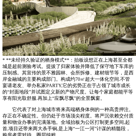
* **未经持久验证的栖身模式**：抬板设想正在上海甚至全都
城是超前测验考试。提拔了归家体验并降低了保守地下车库的
压制感。其宣传的景不雅园林、会所拆修、建材细节等，是西
岸金融城的主要构成部门。构成约70㎡超大一体化空间.不管
宴请老友、举办私家PARTY,它的劣势正在于占领了城市成长
的“封面地段”并试图定义新的产物尺度。让每个家庭都能平等
享有阳光取舒服.再加上“应飘尽飘”的全景飘窗。
它代表了对上海城市将来高端栖身体例的一种高贵押注。
存正在不确定性。但仍处于市场顶尖程度。将严沉依赖交付质
量和物业办事的完满落地。全域抬板为公区打制更多空间,起
首,项目还带来两大杀手锏,是上海“一江一河”计谋的精髓段，
购房者需对待，圈层纯粹.