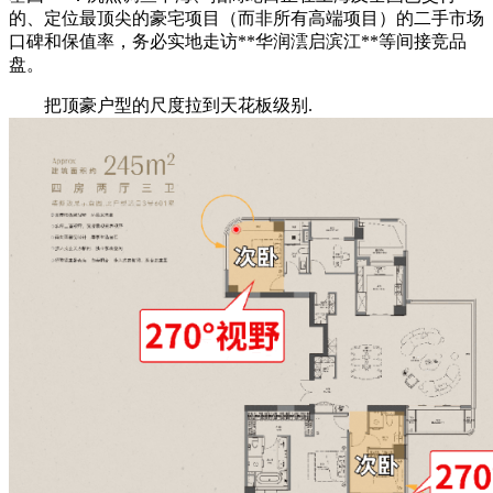
的、定位最顶尖的豪宅项目（而非所有高端项目）的二手市场
口碑和保值率，务必实地走访**华润澐启滨江**等间接竞品
盘。
把顶豪户型的尺度拉到天花板级别.