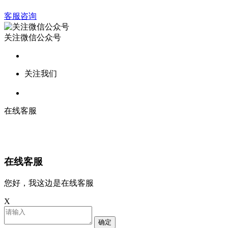
客服咨询
关注微信公众号
关注我们
在线客服
在线客服
您好，我这边是在线客服
X
确定