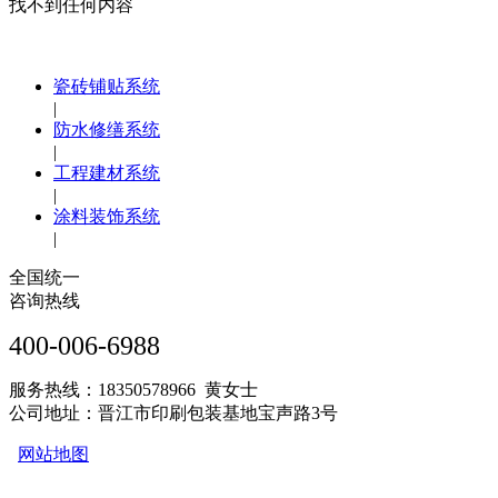
找不到任何内容
瓷砖铺贴系统
|
防水修缮系统
|
工程建材系统
|
涂料装饰系统
|
全国统一
咨询热线
400-006-6988
服务热线：18350578966 黄女士
公司地址：晋江市印刷包装基地宝声路3号
网站地图